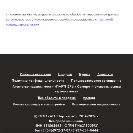
«Нажимая на кнопку, вы даете согласие на обработку персональных данных,
вы соглашаетесь с использованием cookies и соглашаетесь c
политикой
конфиденциальности
»
Работа в агентстве
Продать
Купить
Контакты
Политика конфиденциальности
Пользовательское соглашение
Агентство недвижимости «ПАРТНЁРЫ» Самара — эксперты рынка
недвижимости
Все объекты в продаже
Аренда
Купить квартиру в новостройке
Коммерческая недвижимость
© ⁠ООО «АН "Партнёры"». 2014-2026 г.
Все права защищены.
ИНН 6315656654 ОГРН 1146315001931
⁠Тел.+7 (846)972-27-87,+7 937-654-0444