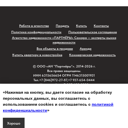
Работа в агентстве
Продать
Купить
Контакты
Политика конфиденциальности
Пользовательское соглашение
Агентство недвижимости «ПАРТНЁРЫ» Самара — эксперты рынка
недвижимости
Все объекты в продаже
Аренда
Купить квартиру в новостройке
Коммерческая недвижимость
© ⁠ООО «АН "Партнёры"». 2014-2026 г.
Все права защищены.
ИНН 6315656654 ОГРН 1146315001931
⁠Тел.+7 (846)972-27-87,+7 937-654-0444
Новостройки +7-927-699-3999
г. Самара ул. Киевская д.1 офис 307
«Нажимая на кнопку, вы даете согласие на обработку
персональных данных, вы соглашаетесь с
На верх
использованием cookies и соглашаетесь c
политикой
конфиденциальности
»
Хорошо