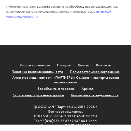
«Нажимая на кнопку, вы даете согласие на обработку персональных данных,
вы соглашаетесь с использованием cookies и соглашаетесь c
политикой
конфиденциальности
»
Работа в агентстве
Продать
Купить
Контакты
Политика конфиденциальности
Пользовательское соглашение
Агентство недвижимости «ПАРТНЁРЫ» Самара — эксперты рынка
недвижимости
Все объекты в продаже
Аренда
Купить квартиру в новостройке
Коммерческая недвижимость
© ⁠ООО «АН "Партнёры"». 2014-2026 г.
Все права защищены.
ИНН 6315656654 ОГРН 1146315001931
⁠Тел.+7 (846)972-27-87,+7 937-654-0444
Новостройки +7-927-699-3999
г. Самара ул. Киевская д.1 офис 307