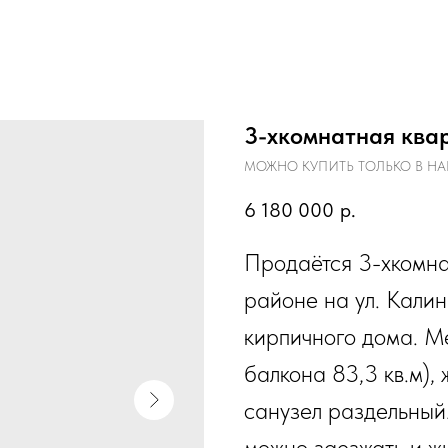
3-хкомнатная квар
МОЖНО КУПИТЬ ТОЛЬКО В НА
6 180 000
р.
Продаётся 3-хкомн
районе на ул. Калин
кирпичного дома. М
балкона 83,3 кв.м), ж
санузел раздельный
можно заезжать и жи