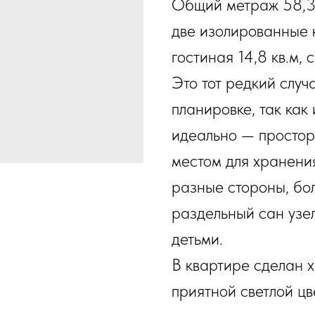
Общий метраж 58,3 к
две изолированные ко
гостиная 14,8 кв.м, 
Это тот редкий случ
планировке, так как
идеально — простор
местом для хранени
разные стороны, бо
раздельный сан узел
детьми.
В квартире сделан 
приятной светлой ц