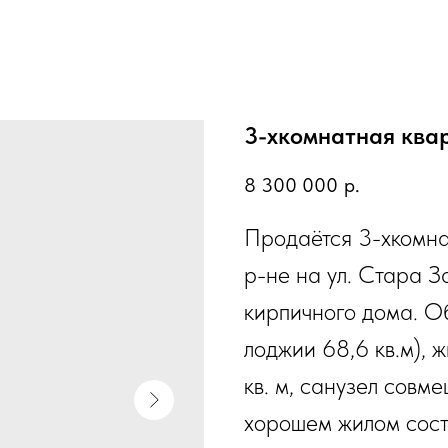
3-хкомнатная квар
8 300 000
р.
Продаётся 3-хкомн
р-не на ул. Стара З
кирпичного дома. Об
лоджии 68,6 кв.м), ж
кв. м, санузел совм
хорошем жилом сост