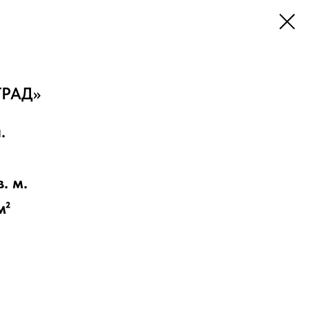
ГРАД»
.
. м.
м²